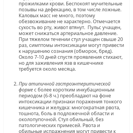
прожилками крови. Беспокоят мучительные
позывы на дефекацию, в том числе ложные.
Каловых масс не много, поэтому
обезвоживание не характерно. Отмечается
сухость во рту, живот втянут. Пульс учащен,
может снижаться артериальное давление.
При тяжелом течении стул учащен свыше 20
раз, симптомы интоксикации могут привести
к нарушению сознания (обморок, бред).
Около 7-10 дней спустя проявления стихают,
но для заживления язв в кишечнике
требуется около месяца.
При атипичной гастроэнтеритической
форме
с более коротким инкубационным
периодом (6-8 ч.) преобладают на фоне
интоксикации признаки поражения тонкого
кишечника и желудка: многократная рвота,
тошнота, боль в подложечной области и
околопупочной. Стул обильный, без
патологических примесей. Рвота и
обильные испражнения могут привести к