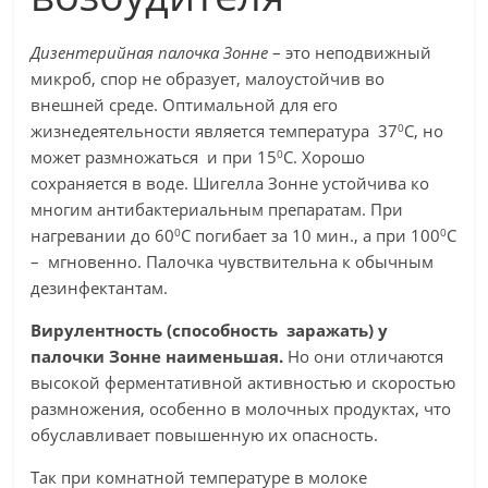
Дизентерийная палочка Зонне
– это неподвижный
микроб, спор не образует, малоустойчив во
внешней среде. Оптимальной для его
0
жизнедеятельности является температура 37
С, но
0
может размножаться и при 15
С. Хорошо
сохраняется в воде. Шигелла Зонне устойчива ко
многим антибактериальным препаратам. При
0
0
нагревании до 60
С погибает за 10 мин., а при 100
С
– мгновенно. Палочка чувствительна к обычным
дезинфектантам.
Вирулентность (способность заражать) у
палочки Зонне наименьшая.
Но они отличаются
высокой ферментативной активностью и скоростью
размножения, особенно в молочных продуктах, что
обуславливает повышенную их опасность.
Так при комнатной температуре в молоке