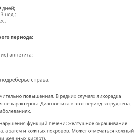
 дней;
3 нед.;
ес.
ого периода:
ие) аппетита;
 подреберье справа.
чительно повышенная. В редких случаях лихорадка
я не характерны. Диагностика в этот период затруднена,
заболеваниях.
 нарушения функций печени: желтушное окрашивание
рта, а затем и кожных покровов. Может отмечаться кожный
ви желчных кислот).