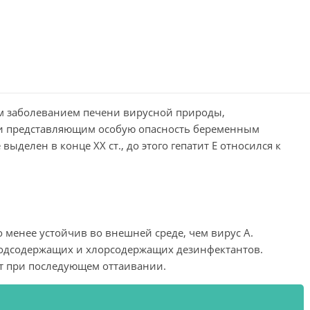
м заболеванием печени вирусной природы,
и представляющим особую опасность беременным
делен в конце ХХ ст., до этого гепатит Е относился к
 менее устойчив во внешней среде, чем вирус А.
одсодержащих и хлорсодержащих дезинфектантов.
ет при последующем оттаивании.