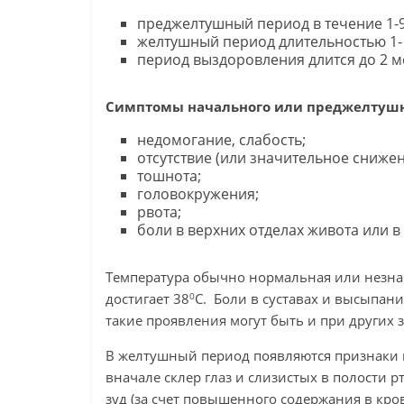
преджелтушный период в течение 1-9
желтушный период длительностью 1- 
период выздоровления длится до 2 м
Симптомы начального или преджелтушн
недомогание, слабость;
отсутствие (или значительное снижен
тошнота;
головокружения;
рвота;
боли в верхних отделах живота или в
Температура обычно нормальная или незна
0
достигает 38
С. Боли в суставах и высыпани
такие проявления могут быть и при других 
В желтушный период появляются признаки
вначале склер глаз и слизистых в полости 
зуд (за счет повышенного содержания в кро