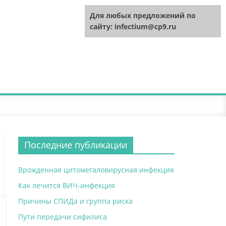
Для любых предложений по
сайту: infectium@cp9.ru
Последние публикации
Врожденная цитомегаловирусная инфекция
Как лечится ВИЧ-инфекция
Причины СПИДа и группа риска
Пути передачи сифилиса