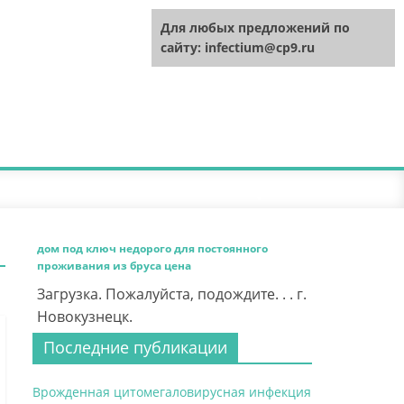
Для любых предложений по
сайту: infectium@cp9.ru
дом под ключ недорого для постоянного
проживания из бруса цена
Загрузка. Пожалуйста, подождите. . . г.
Новокузнецк.
Последние публикации
Врожденная цитомегаловирусная инфекция