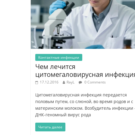
Контактные инфекции
Чем лечится
цитомегаловирусная инфекци
17.12.2016
RayL
0 Comments
Цитомегаловирусная инфекция передается
половым путем, со слюной, во время родов и с
материнским молоком. Возбудитель инфекции 
ДНК-геномный вирус рода
Читать далее