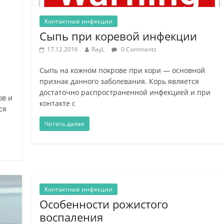
Контактные инфекции
Сыпь при коревой инфекции
17.12.2016
RayL
0 Comments
Сыпь на кожном покрове при кори — основной
признак данного заболевания. Корь является
достаточно распространенной инфекцией и при
ов и
контакте с
ся
Читать далее
Контактные инфекции
Особенности рожистого
воспаления